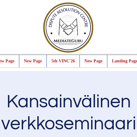
ew Page
New Page
5th VINC'26
New Page
Landing Pag
Kansainvälinen
verkkoseminaari