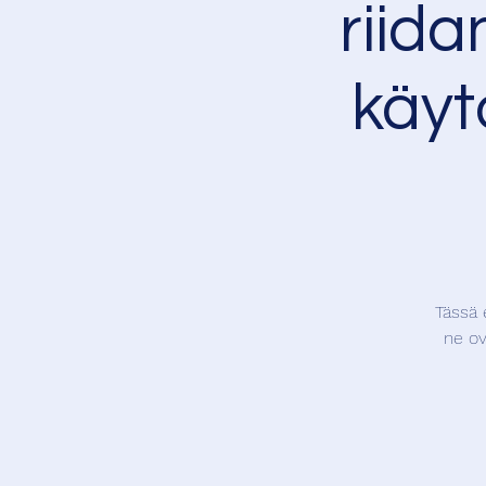
riid
käyt
Tässä 
ne ov