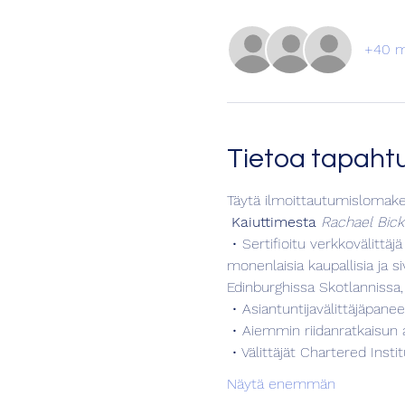
+40 m
Tietoa tapah
Täytä ilmoittautumislomake
Kaiuttimesta
Rachael Bick
 • Sertifioitu verkkovälittäjä ja ADR ORD Internationalin akkreditoitu verkkovälittäjä. • Sovittelee ja neuvottelee 
monenlaisia kaupallisia ja siv
Edinburghissa Skotlannissa
 • Asiantuntijavälittäjäpan
 • Aiemmin riidanratkaisun 
 • Välittäjät Chartered Inst
Näytä enemmän