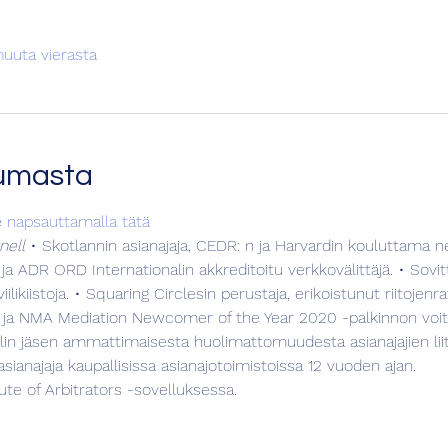
uuta vierasta
tumasta
 
napsauttamalla tätä
nell
 • Skotlannin asianajaja, CEDR: n ja Harvardin kouluttama neuv
iilikiistoja. • Squaring Circlesin perustaja, erikoistunut riitojenrat
, ja NMA Mediation Newcomer of the Year 2020 -palkinnon voitt
eelin jäsen ammattimaisesta huolimattomuudesta asianajajien lii
asianajaja kaupallisissa asianajotoimistoissa 12 vuoden ajan.
itute of Arbitrators -sovelluksessa.