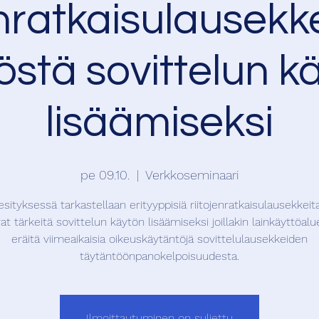
anratkaisulausekk
östä sovittelun k
lisäämiseksi
pe 09.10.
  |  
Verkkoseminaari
esityksessä tarkastellaan erityyppisiä riitojenratkaisulausekkeita
at tärkeitä sovittelun käytön lisäämiseksi joillakin lainkäyttöaluei
eräitä viimeaikaisia oikeuskäytäntöjä sovittelulausekkeiden
täytäntöönpanokelpoisuudesta.
Ilmoittautuminen on suljettu