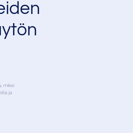
eiden
äytön
, miksi
lla ja