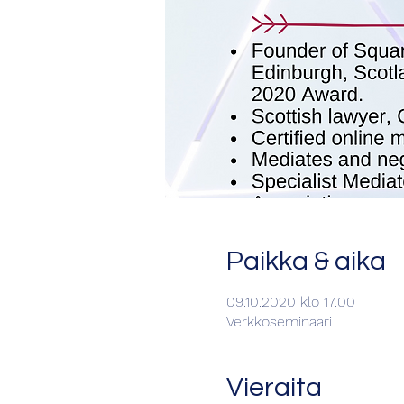
Paikka & aika
09.10.2020 klo 17.00
Verkkoseminaari
Vieraita