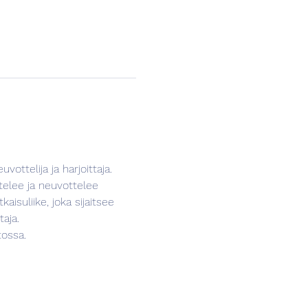
ottelija ja harjoittaja.
kaisuliike, joka sijaitsee 
aja.
tossa.